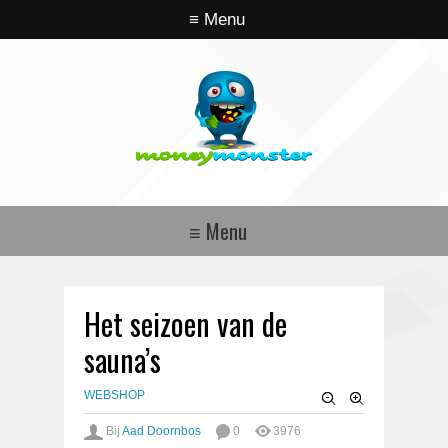
Het seizoen van de
sauna’s
WEBSHOP
Bij
Aad Doornbos
0
3976