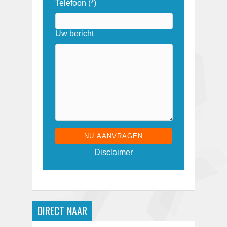
Telefoon (*)
Uw bericht
G
Disclaimer
e
l
i
e
v
e
DIRECT NAAR
d
i