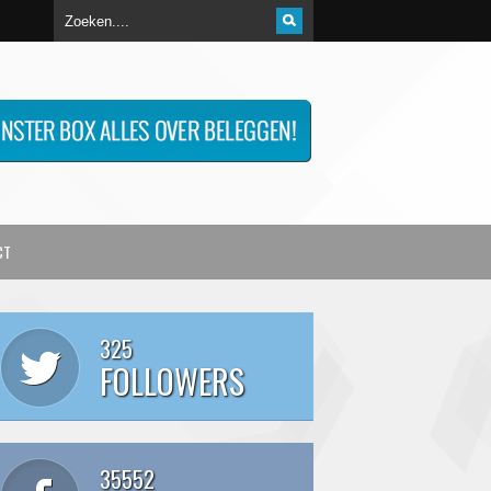
CT
325
FOLLOWERS
35552