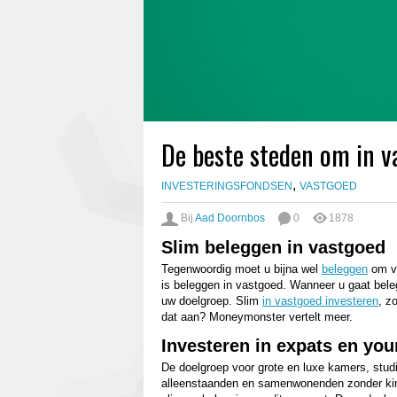
De beste steden om in v
,
INVESTERINGSFONDSEN
VASTGOED
Bij
Aad Doornbos
0
1878
Slim beleggen in vastgoed
Tegenwoordig moet u bijna wel
beleggen
om ve
is beleggen in vastgoed. Wanneer u gaat bel
uw doelgroep. Slim
in vastgoed investeren
, z
dat aan? Moneymonster vertelt meer.
Investeren in expats en you
De doelgroep voor grote en luxe kamers, studi
alleenstaanden en samenwonenden zonder kinder