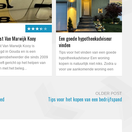
★★★★★
★★★★★
st Van Marwijk Kooy
Een goede hypotheekadviseur
vinden
t Van Marwijk Kooy is
igd in Gouda en is een
Tips voor het vinden van een goede
ensbeheerder die sinds 2009
hypotheekadviseur Een woning
eft gericht op het helpen van
kopen is natuurlijk niet niks. Zodra u
n met het beleg...
voor uw aankomende woning een
hypotheek af gaat...
OLDER POST
oed
Tips voor het kopen van een bedrijfspand