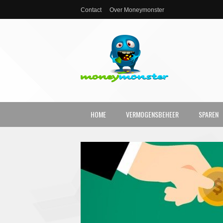
Contact
Over Moneymonster
HOME
VERMOGENSBEHEER
SPAREN