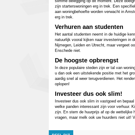
slimme belegging op dit moment. Deze doelgroe
zijn starterswoningen erg in trek. Een specif
aan woningbehoefte worden verwacht in Amste
erg in trek.
Verhuren aan studenten
Het aantal studenten neemt in de huidige ken
natuurlijk vooral kijken naar investeringen in
Nijmegen, Leiden en Utrecht, maar vergeet o
Enschede niet.
De hoogste opbrengst
In deze populaire steden zijn er tal van woni
u dan ook een uitstekende positie met het gro
aardig snel al weer terugverdienen. Het rend
oplopen!
Investeer dus ook slim!
Investeer dus ook slim in vastgoed en bepaal
welke panden interessant zijn voor verhuur. K
zijn. En stem de huurprijs af op de wettelijke
vragen, maar melk ook uw huurders niet uit! 