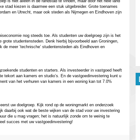
p is niet alleen in de randstad te vinden, maar door het hele land
ieke stad kiezen is daarmee een stuk uitgebreider. Grote toenames
rdam en Utrecht, maar ook steden als Nijmegen en Eindhoven zijn
niseconomie nog steeds toe. Als studenten uw doelgroep zijn is het
 de grote studentensteden. Denk hierbij bijvoorbeeld aan Groningen,
ok de meer ‘technische’ studentensteden als Eindhoven en
ngzoekende studenten en starters. Als investeerder in vastgoed heeft
te tekort aan kamers en studio’s. En de vastgoedinvestering kunt u
ement van het verhuren van kamers in een woning kan tot 7.0%
 eerst uw doelgroep. Kijk rond op de woningmarkt en onderzoek
ijk daarbij ook wat de beste wijken van de stad voor uw investering
 huur die u mag vragen; het is natuurlijk zonde om te weinig te
Veel succes met uw vastgoedinvestering!