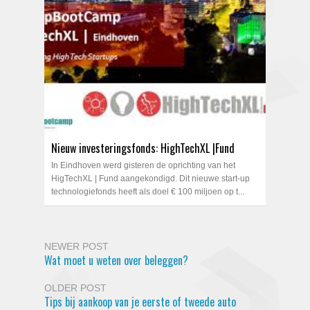
Nieuw investeringsfonds: HighTechXL |Fund
In Eindhoven werd gisteren de oprichting van het
HigTechXL | Fund aangekondigd. Dit nieuwe start-up
technologiefonds heeft als doel € 100 miljoen op t...
NEWER POST
Wat moet u weten over beleggen?
OLDER POST
Tips bij aankoop van je eerste of tweede auto