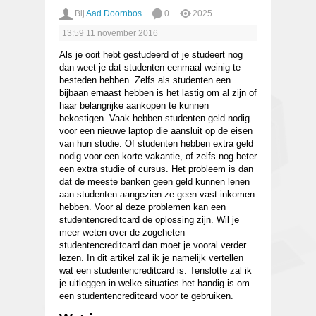
Bij
Aad Doornbos
0
2025
13:59
11 november 2016
Als je ooit hebt gestudeerd of je studeert nog
dan weet je dat studenten eenmaal weinig te
besteden hebben. Zelfs als studenten een
bijbaan ernaast hebben is het lastig om al zijn of
haar belangrijke aankopen te kunnen
bekostigen. Vaak hebben studenten geld nodig
voor een nieuwe laptop die aansluit op de eisen
van hun studie. Of studenten hebben extra geld
nodig voor een korte vakantie, of zelfs nog beter
een extra studie of cursus. Het probleem is dan
dat de meeste banken geen geld kunnen lenen
aan studenten aangezien ze geen vast inkomen
hebben. Voor al deze problemen kan een
studentencreditcard de oplossing zijn. Wil je
meer weten over de zogeheten
studentencreditcard dan moet je vooral verder
lezen. In dit artikel zal ik je namelijk vertellen
wat een studentencreditcard is. Tenslotte zal ik
je uitleggen in welke situaties het handig is om
een studentencreditcard voor te gebruiken.