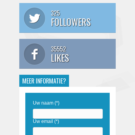
325
FOLLOWERS
35552
LIKES
MEER INFORMATIE?
Uw naam (*)
Uw email (*)