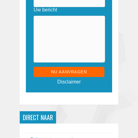
Uw bericht
G
Disclaimer
e
l
i
e
v
e
DIRECT NAAR
d
i
t
v