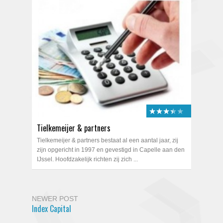
★★★★★
★★★★★
Tielkemeijer & partners
Tielkemeijer & partners bestaat al een aantal jaar, zij
zijn opgericht in 1997 en gevestigd in Capelle aan den
IJssel. Hoofdzakelijk richten zij zich ...
NEWER POST
Index Capital