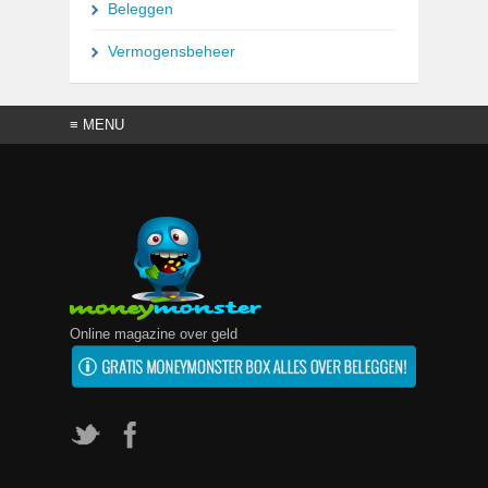
Beleggen
e
e
g
Vermogensbeheer
t
e
l
a
t
e
n
.
Online magazine over geld