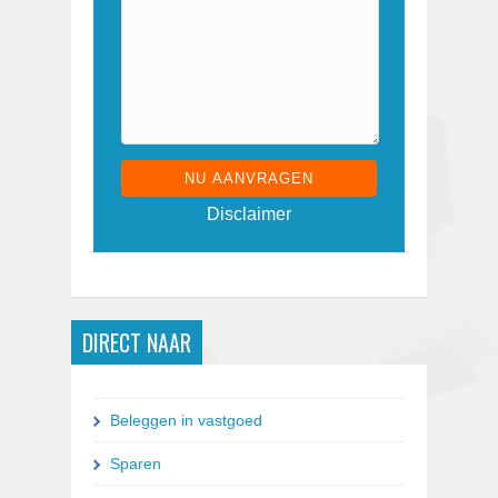
G
Disclaimer
e
l
i
e
v
e
DIRECT NAAR
d
i
t
v
Beleggen in vastgoed
e
l
Sparen
d
l