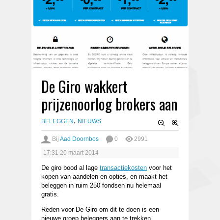
De Giro wakkert
prijzenoorlog brokers aan
,
BELEGGEN
NIEUWS
Bij
Aad Doornbos
0
2991
17:31
20 maart 2014
De giro bood al lage
transactiekosten
voor het
kopen van aandelen en opties, en maakt het
beleggen in ruim 250 fondsen nu helemaal
gratis.
Reden voor De Giro om dit te doen is een
nieuwe groep beleggers aan te trekken.