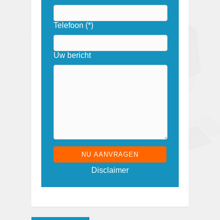
Telefoon (*)
Uw bericht
G
Disclaimer
e
l
i
e
v