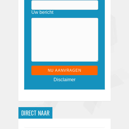
Uw bericht
G
Disclaimer
e
l
i
e
v
e
DIRECT NAAR
d
i
t