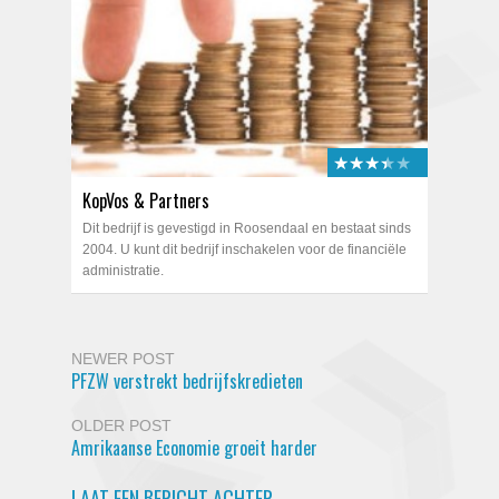
★★★★★
★★★★★
KopVos & Partners
Dit bedrijf is gevestigd in Roosendaal en bestaat sinds
2004. U kunt dit bedrijf inschakelen voor de financiële
administratie.
NEWER POST
PFZW verstrekt bedrijfskredieten
OLDER POST
Amrikaanse Economie groeit harder
LAAT EEN BERICHT ACHTER