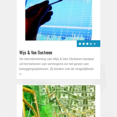
★★★★★
★★★★★
Wijs & Van Oostveen
De dienstverlening van Wijs & Van Oostveen bestaat
uit het beheren van vermogens en het geven van
beleggingsadviezen. Zij bieden ook de mogelijkheid
v...