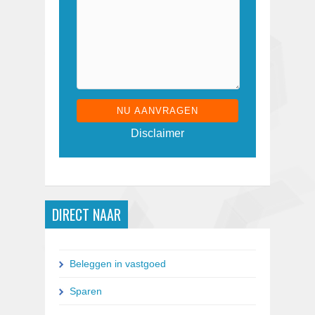
G
Disclaimer
e
l
i
e
v
e
DIRECT NAAR
d
i
t
v
Beleggen in vastgoed
e
l
Sparen
d
l