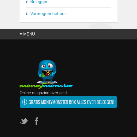
Beleggen
e
e
g
Vermogensbeheer
t
e
l
a
t
e
n
.
Online magazine over geld